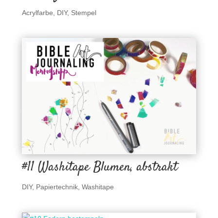
Acrylfarbe
,
DIY
,
Stempel
#11 Washitape Blumen, abstrakt
DIY
,
Papiertechnik
,
Washitape