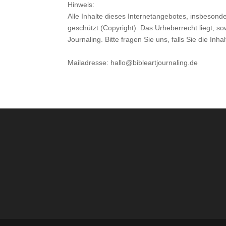
Hinweis:
Alle Inhalte dieses Internetangebotes, insbesonde
geschützt (Copyright). Das Urheberrecht liegt, so
Journaling. Bitte fragen Sie uns, falls Sie die I
Mailadresse: hallo@bibleartjournaling.de