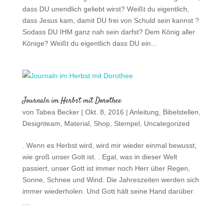
Journaln im Herbst mit Dorothee
von
Tabea Becker
|
Okt. 8, 2016
|
Anleitung
,
Bibelstellen
,
Designteam
,
Material
,
Shop
,
Stempel
,
Uncategorized
. Wenn es Herbst wird, wird mir wieder einmal bewusst,
wie groß unser Gott ist. . Egal, was in dieser Welt
passiert, unser Gott ist immer noch Herr über Regen,
Sonne, Schnee und Wind. Die Jahreszeiten werden sich
immer wiederholen. Und Gott hält seine Hand darüber.
....
Journaln mit Sandra zu 1.Petrus 2 Vers 9
von
Tabea Becker
|
Sep. 23, 2016
|
Anleitung
,
Bibelstellen
,
Designteam
,
Farben
,
Material
,
Shop
,
Stempel
,
Uncategorized