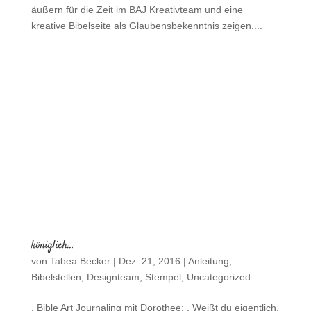
äußern für die Zeit im BAJ Kreativteam und eine
kreative Bibelseite als Glaubensbekenntnis zeigen....
königlich…
von
Tabea Becker
|
Dez. 21, 2016
|
Anleitung
,
Bibelstellen
,
Designteam
,
Stempel
,
Uncategorized
. Bible Art Journaling mit Dorothee: . Weißt du eigentlich,
dass DU unendlich geliebt wirst? Weißt du eigentlich,
dass Jesus kam, damit DU frei von Schuld sein kannst ?
Sodass DU IHM ganz nah sein darfst? Dem König aller
Könige? Weißt du eigentlich dass DU ein...