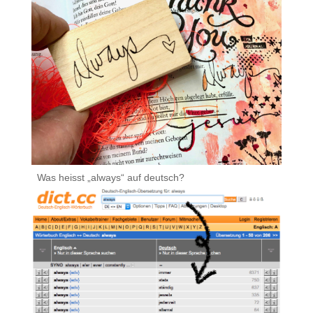
.
Was heisst „always“ auf deutsch?