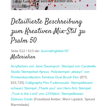
Detaillierte Beschreibung
zum Kreativen Mix-Stil zu
Psalm 50
Seite 512 / 513 der
Journalingbibel NT
Materialien
Acrylfarben von Jane Davenport
Stempel von Carabelle
Studio
Stempelset #jesus
Holzstempel „always“ von
Printworkscollection
Tombow Dual Brush Pen
(873,
815,725)
Calligraphy Pen Fudenosuke
Stempelkissen
schwarz
Stempel „Thank you“ von Hero Arts
Stempel
„Trust in the Lord“ von 123Stitch
Stempelkissen
Distress Oxide
(Fossilized Amber, Worn Lipstick, Spiced
Marmelade)
.