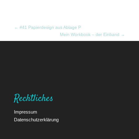
←
#41 Papierdesign aus Ablage P
Mein Workbook – der Einband
→
Rechtliches
Impressum
Datenschutzerklärung