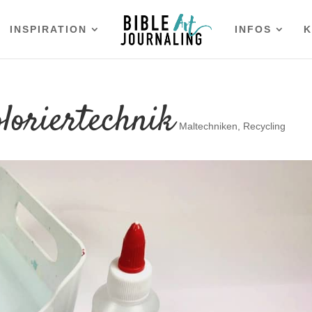
INSPIRATION
INFOS
K
loriertechnik
Maltechniken
,
Recycling