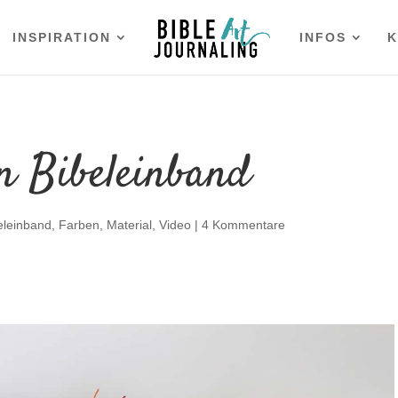
INSPIRATION
INFOS
K
n Bibeleinband
eleinband
,
Farben
,
Material
,
Video
|
4 Kommentare