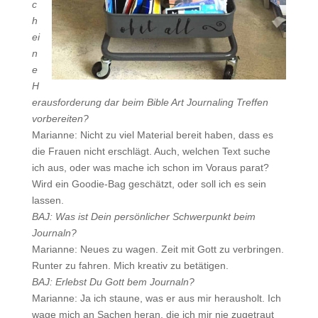
c
h
ei
n
e
H
erausforderung dar beim Bible Art Journaling Treffen
vorbereiten?
Marianne: Nicht zu viel Material bereit haben, dass es
die Frauen nicht erschlägt. Auch, welchen Text suche
ich aus, oder was mache ich schon im Voraus parat?
Wird ein Goodie-Bag geschätzt, oder soll ich es sein
lassen.
BAJ: Was ist Dein persönlicher Schwerpunkt beim
Journaln?
Marianne: Neues zu wagen. Zeit mit Gott zu verbringen.
Runter zu fahren. Mich kreativ zu betätigen.
BAJ: Erlebst Du Gott bem Journaln?
Marianne: Ja ich staune, was er aus mir herausholt. Ich
wage mich an Sachen heran, die ich mir nie zugetraut