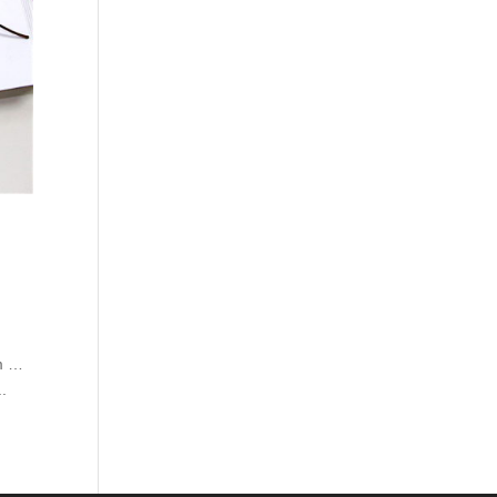
um …
.